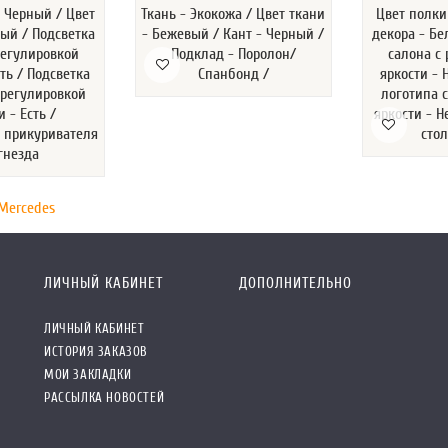
- Черный / Цвет
Ткань - Экокожа / Цвет ткани
Цвет полки
лый / Подсветка
- Бежевый / Кант - Черный /
декора - Бе
регулировкой
Подклад - Поролон/
салона с
сть / Подсветка
Спанбонд /
яркости - 
 регулировкой
логотипа 
и - Есть /
яркости - 
ь прикуривателя
стол
 гнезда
Mercedes
ЛИЧНЫЙ КАБИНЕТ
ДОПОЛНИТЕЛЬНО
ЛИЧНЫЙ КАБИНЕТ
ИСТОРИЯ ЗАКАЗОВ
МОИ ЗАКЛАДКИ
РАССЫЛКА НОВОСТЕЙ