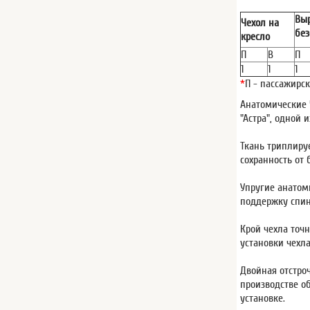
Выр
Чехол на
без
кресло
П
В
П
1
1
1
*
П - пассажирск
Анатомические 
"Астра", одной 
Ткань триплиру
сохранность от 
Упругие анатом
поддержку спи
Крой чехла точ
установки чехл
Двойная отстро
производстве о
установке.