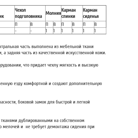
Чехол
Карман
Карман
Молния
ик
подголовника
спинки
сиденья
П
В
П
В
П
В
П
В
-
-
1
1
1
1
1
1
нтральная часть выполнена из мебельной ткани
, а задняя часть из качественной искусственной кожи.
рудовании, что придает чехлу мягкость и высокую
еменную езду комфортной и создают дополнительную
пасности, боковой замок для быстрой и легкой
и тканями дублированными на собственном
о мелочей и не требует демонтажа сидения при