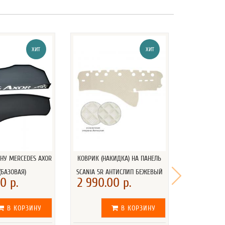
ХИТ
ХИТ
НУ MERCEDES AXOR
КОВРИК (НАКИДКА) НА ПАНЕЛЬ
КОВРИК (НА
 (БАЗОВАЯ)
SCANIA 5R АНТИСЛИП БЕЖЕВЫЙ
VOLVO АНТИ
0 р.
2 990.00 р.
2 990.
В КОРЗИНУ
В КОРЗИНУ