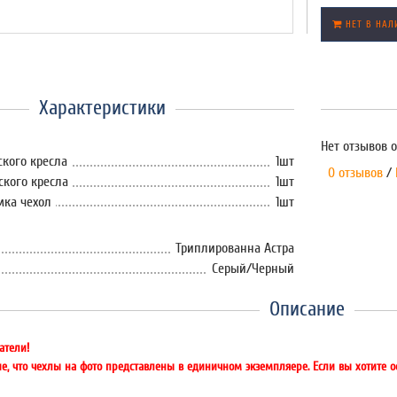
НЕТ В НАЛ
Характеристики
Нет отзывов о
ского кресла
1шт
0 отзывов
/
ского кресла
1шт
мка чехол
1шт
Триплированна Астра
Серый/Черный
Описание
атели!
е, что чехлы на фото представлены в единичном экземпляере. Если вы хотите 