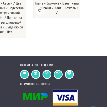
 - Серый / Цвет
Ткань - Экокожа / Цвет ткани
Ткань - Эко
лый / Подсветка
- Бежевый / Кант - Бежевый
- Коричн
 регулировкой
/
Ч
Нет / Подсветка
с регулировкой
Нет / Выдвижной
ик - Нет
НАШ МАГАЗИН В СОЦСЕТЯХ
ВОЗМОЖНОСТЬ ОПЛАТЫ