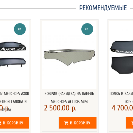
РЕКОМЕНДУЕМЫЕ
ХИТ
ХИТ
НУ MERCEDES AXOR
КОВРИК (НАКИДКА) НА ПАНЕЛЬ
ПОЛКА В КАБИ
ВЕТКОЙ САЛОНА И
MERCEDES ACTROS MP4
2015
0 р.
2 500.00 р.
4 700.0
ОТИПА)
В КОРЗИНУ
В КОРЗИНУ