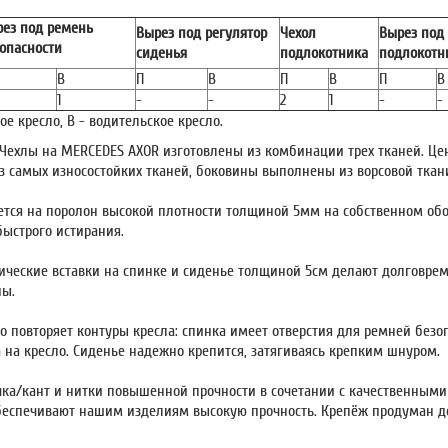
ез под ремень
Вырез под регулятор
Чехол
Вырез под
опасности
сиденья
подлокотника
подлокотн
В
П
В
П
В
П
В
1
-
-
2
1
-
-
ое кресло, В - водительское кресло.
Чехлы на MERCEDES AXOR изготовлены из комбинации трех тканей. Це
из самых износостойких тканей, боковины выполнены из ворсовой ткани
ется на поролон высокой плотности толщиной 5мм на собственном обо
быстрого истирания.
ические вставки на спинке и сиденье толщиной 5см делают долговр
ны.
но повторяет контуры кресла: спинка имеет отверстия для ремней безо
а на кресло. Сиденье надежно крепится, затягиваясь крепким шнуром.
чка/кант и нитки повышенной прочности в сочетании с качественным
беспечивают нашим изделиям высокую прочность. Крепёж продуман д