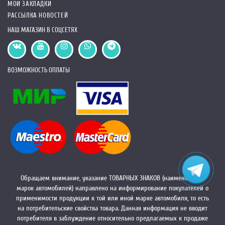
кофе за рулем, выбирайте модели с устойчивой фиксацией
МОИ ЗАКЛАДКИ
стакана.
РАССЫЛКА НОВОСТЕЙ
НАШ МАГАЗИН В СОЦСЕТЯХ
ПОЧЕМУ СТОИТ КУПИТЬ ПОДСТАКАННИК В МАШИНУ?
Удобство
. Подстаканник в авто позволяет держать напиток
под рукой, не отвлекаясь от вождения.
ВОЗМОЖНОСТЬ ОПЛАТЫ
Безопасность
. С подстаканником вы можете быть уверены,
что напиток не прольется, даже если дорога окажется
неровной.
Практичность
. Некоторые подстаканники оснащены
дополнительными функциями, такими как держатели для
смартфонов или мелких предметов.
ПОДСТАКАННИКИ ДЛЯ КАМАЗ И ГАЗЕЛЬ: ЧТО ВЫБРАТЬ?
Если вы являетесь владельцем грузового автомобиля, такого как
КамАЗ или Газель, стоит обратить внимание на специальные
Обращаем внимание, указание ТОВАРНЫХ ЗНАКОВ (наименований
модели подстаканников. Например, выдвижной подстаканник
марок автомобилей) направлено на информирование покупателей о
для Газели идеально подходит для длительных рейсов,
применимости продукции к той или иной марке автомобиля, то есть
обеспечивая удобство в использовании и экономию места в
на потребительские свойства товара. Данная информация не вводит
салоне.
потребителя в заблуждение относительно предлагаемых к продаже