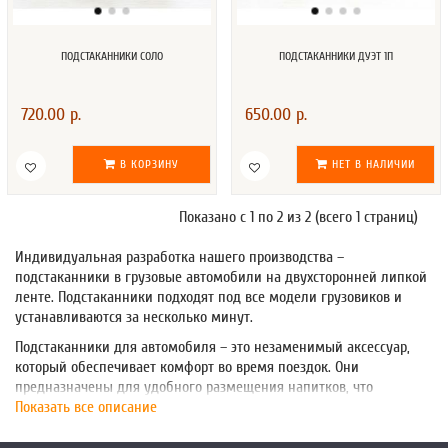
ПОДСТАКАННИКИ СОЛО
ПОДСТАКАННИКИ ДУЭТ 1П
720.00 р.
650.00 р.
В КОРЗИНУ
НЕТ В НАЛИЧИИ
Показано с 1 по 2 из 2 (всего 1 страниц)
Индивидуальная разработка нашего производства –
подстаканники в грузовые автомобили на двухсторонней липкой
ленте. Подстаканники подходят под все модели грузовиков и
устанавливаются за несколько минут.
Подстаканники для автомобиля – это незаменимый аксессуар,
который обеспечивает комфорт во время поездок. Они
предназначены для удобного размещения напитков, что
позволяет избежать их пролива при движении. Это особенно
Показать все описание
важно для водителей, которые часто проводят время в дороге и
нуждаются в постоянном доступе к воде или кофе.