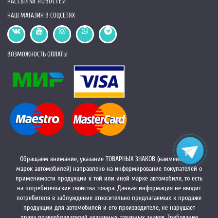
РАССЫЛКА НОВОСТЕЙ
получите лучшее сочетание цены и
качества. Мы гарантируем высокое
НАШ МАГАЗИН В СОЦСЕТЯХ
качество наших товаров и обеспечиваем
быструю доставку в любой регион.
Покупайте лежанки для питомцев у нас и
обеспечьте своего любимца не только
ВОЗМОЖНОСТЬ ОПЛАТЫ
удобным местом для сна, но и важным
компонентом здорового образа жизни
Обращаем внимание, указание ТОВАРНЫХ ЗНАКОВ (наименований
марок автомобилей) направлено на информирование покупателей о
применимости продукции к той или иной марке автомобиля, то есть
на потребительские свойства товара. Данная информация не вводит
потребителя в заблуждение относительно предлагаемых к продаже
продукции для автомобилей и его производителе, не нарушает
права правообладателей указанных товарных знаков. Требование