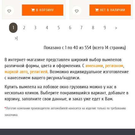
В КОРЗИНУ
НЕТ В НАЛИЧИИ
1
2
3
4
5
6
7
8
9
>
>|
Показано с 1 по 40 из 554 (всего 14 страниц)
В интернет-магазине представлен широкий выбор вымпелов
различной формы, цвета и оформления. С
именами
,
регионом
,
маркой авто
,
религией
. Возможно индивидуальное изготовление
с нанесением вашего рисунка/надписи.
Купить вымпела на лобовое окно грузовика можно у нас в
несколько кликов. Выберите понравившийся вариант, добавьте в
корзину, заполните свои данные, и заказ уже едет к Вам.
*
Логотип компании производителя автомобилей наносится на изделие только по требованию
заказчика.