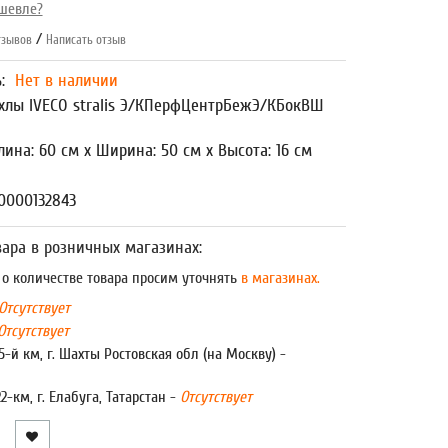
шевле?
/
зывов
Написать отзыв
ь:
Нет в наличии
хлы IVECO stralis Э/КПерфЦентрБежЭ/КБокВШ
лина: 60 см x Ширина: 50 см x Высота: 16 см
0000132843
ара в розничных магазинах:
 количестве товара просим уточнять
в магазинах.
Отсутствует
Отсутствует
5-й км, г. Шахты Ростовская обл (на Москву) -
22-км, г. Елабуга, Татарстан -
Отсутствует