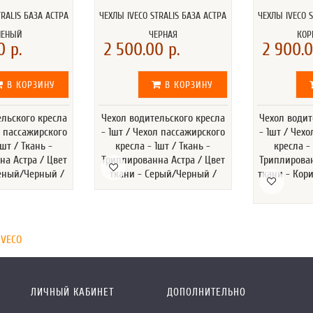
TRALIS БАЗА АСТРА
ЧЕХЛЫ IVECO STRALIS БАЗА АСТРА
ЧЕХЛЫ IVECO S
ЛЕНЫЙ
ЧЕРНАЯ
КОР
0 р.
2 500.00 р.
2 900.0
В КОРЗИНУ
В КОРЗИНУ
ельского кресла
Чехол водительского кресла
Чехол водит
л пассажирского
- 1шт / Чехол пассажирского
- 1шт / Чех
1шт / Ткань -
кресла - 1шт / Ткань -
кресла - 
на Астра / Цвет
Триплированна Астра / Цвет
Триплирован
леный/Черный /
ткани - Серый/Черный /
ткани - Ко
IVECO
ЛИЧНЫЙ КАБИНЕТ
ДОПОЛНИТЕЛЬНО