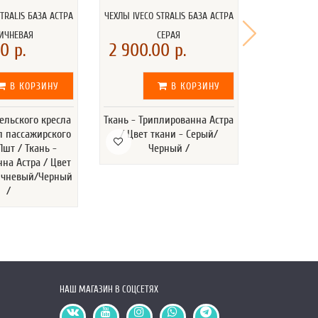
TRALIS БАЗА АСТРА
ЧЕХЛЫ IVECO STRALIS БАЗА АСТРА
ЧЕХЛЫ IVECO 
ИЧНЕВАЯ
СЕРАЯ
0 р.
2 900.00 р.
2 900.
В КОРЗИНУ
В КОРЗИНУ
ельского кресла
Ткань - Триплированна Астра
Ткань - Аст
ол пассажирского
/ Цвет ткани - Серый/
С
1шт / Ткань -
Черный /
на Астра / Цвет
ричневый/Черный
/
НАШ МАГАЗИН В СОЦСЕТЯХ