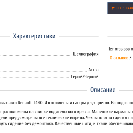
НЕТ В НАЛ
Характеристики
Нет отзывов о
Шелкография
0 отзывов
/
Астра
Серый/Черный
Описание
овых авто Renault T440. Изготовлены из астры двух цветов. На подгол
 расположены на спинке водительского кресла. Маленькие карманы в
дели предусмотрены все технические вырезы. Чехлы плотно садятся на
нуть сидение без демонтажа. Качественные нити, и ткани обеспечива