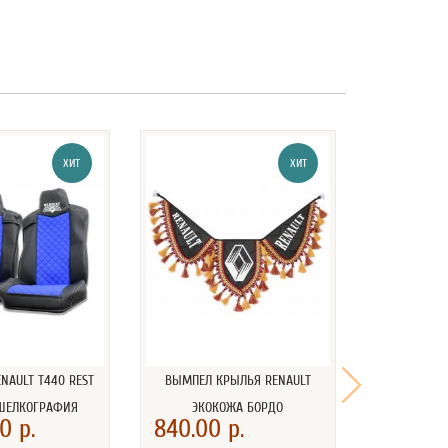
ХИТ
ХИТ
NAULT T440 REST
ВЫМПЕЛ КРЫЛЬЯ RENAULT
КОВРИК (НА
 ШЕЛКОГРАФИЯ
ЭКОКОЖА БОРДО
RENAU
0 р.
840.00 р.
2 500.