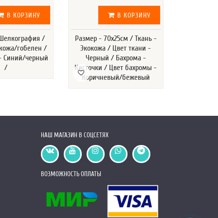
В КОРЗИНУ
В КОРЗИНУ
 Шелкография /
Размер - 70х25см / Ткань -
Ткань - Эко
окожа/гобелен /
Экокожа / Цвет ткани -
- Черный /
 - Синий/черный
Черный / Бахрома -
Подкла
/
Кисточки / Цвет бахромы -
Сп
Коричневый/бежевый
НАШ МАГАЗИН В СОЦСЕТЯХ
ВОЗМОЖНОСТЬ ОПЛАТЫ