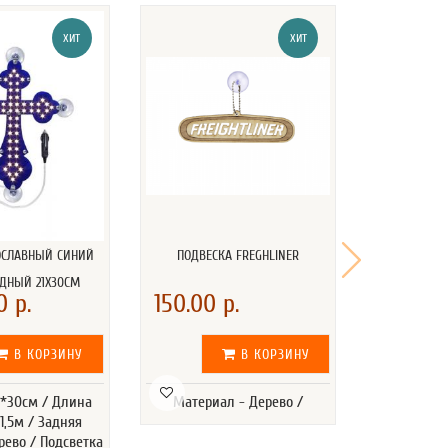
ХИТ
ХИТ
ОСЛАВНЫЙ СИНИЙ
ПОДВЕСКА FREGHLINER
ПОДВ
ДНЫЙ 21Х30СМ
0 р.
150.00 р.
150.00 
В КОРЗИНУ
В КОРЗИНУ
1*30см / Длина
Материал - Дерево /
Материа
1,5м / Задняя
рево / Подсветка