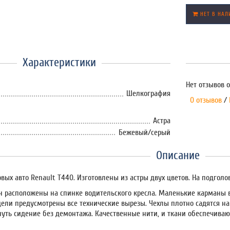
НЕТ В НАЛ
Характеристики
Нет отзывов о
Шелкография
0 отзывов
/
Астра
Бежевый/серый
Описание
овых авто Renault T440. Изготовлены из астры двух цветов. На подгол
 расположены на спинке водительского кресла. Маленькие карманы в
дели предусмотрены все технические вырезы. Чехлы плотно садятся на
нуть сидение без демонтажа. Качественные нити, и ткани обеспечива