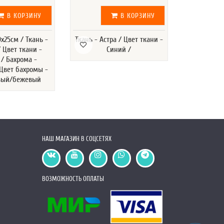
В КОРЗИНУ
В КОРЗИНУ
х25см / Ткань -
Ткань - Астра / Цвет ткани -
Ткань - Эко
 Цвет ткани -
Синий /
- Черный /
/ Бахрома -
Подкла
 Цвет бахромы -
Сп
вый/бежевый
НАШ МАГАЗИН В СОЦСЕТЯХ
ВОЗМОЖНОСТЬ ОПЛАТЫ