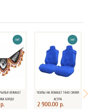
ХИТ
ХИТ
РЫЛЬЯ RENAULT
ЧЕХЛЫ НА RENAULT T440 СИНЯЯ
КОВРИК (НА
ОЖА БОРДО
АСТРА
RENAU
р.
2 900.00 р.
2 500.