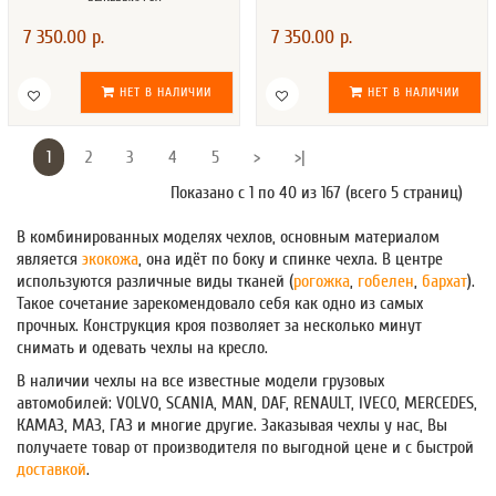
7 350.00 р.
7 350.00 р.
НЕТ В НАЛИЧИИ
НЕТ В НАЛИЧИИ
1
2
3
4
5
>
>|
Показано с 1 по 40 из 167 (всего 5 страниц)
В комбинированных моделях чехлов, основным материалом
является
экокожа
, она идёт по боку и спинке чехла. В центре
используются различные виды тканей (
рогожка
,
гобелен
,
бархат
).
Такое сочетание зарекомендовало себя как одно из самых
прочных. Конструкция кроя позволяет за несколько минут
снимать и одевать чехлы на кресло.
В наличии чехлы на все известные модели грузовых
автомобилей: VOLVO, SCANIA, MAN, DAF, RENAULT, IVECO, MERCEDES,
КАМАЗ, МАЗ, ГАЗ и многие другие. Заказывая чехлы у нас, Вы
получаете товар от производителя по выгодной цене и с быстрой
доставкой
.