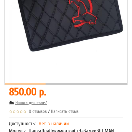
850.00 р.
Нашли дешевле?
/
0 отзывов
Написать отзыв
Доступность:
Нет в наличии
Модель:
ПапкаДляДокументовСтНаЗамкеВШ MAN,