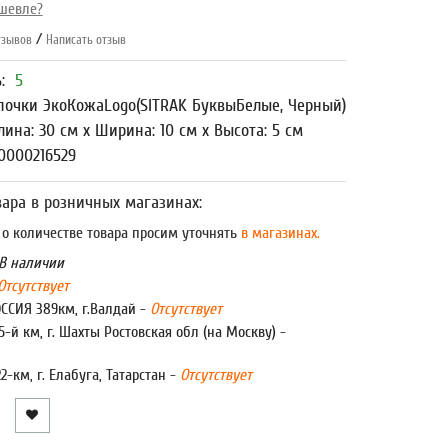
шевле?
/
зывов
Написать отзыв
ь:
5
почки ЭкоКожаLogo(SITRAK БуквыБелые, Черный)
лина: 30 см x Ширина: 10 см x Высота: 5 см
0000216529
ара в розничных магазинах:
 количестве товара просим уточнять
в магазинах.
В наличии
Отсутствует
ОССИЯ 389км, г.Валдай -
Отсутствует
5-й км, г. Шахты Ростовская обл (на Москву) -
22-км, г. Елабуга, Татарстан -
Отсутствует