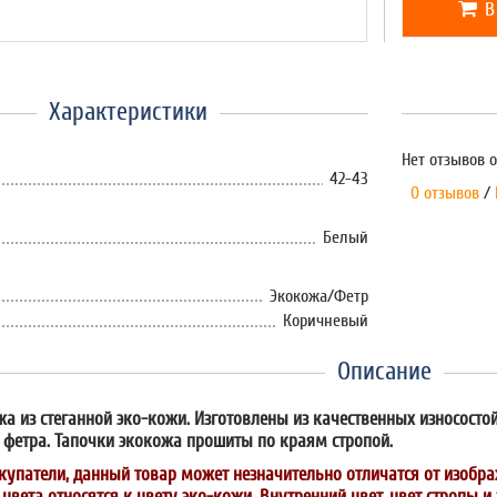
В
Характеристики
Нет отзывов о
42-43
0 отзывов
/
Белый
Экокожа/Фетр
Коричневый
Описание
а из стеганной эко-кожи. Изготовлены из качественных износосто
о фетра. Тапочки экокожа прошиты по краям стропой.
упатели, данный товар может незначительно отличатся от изобра
вета относятся к цвету эко-кожи. Внутренний цвет, цвет стропы 