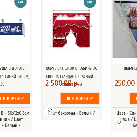
ХИТ
ХИТ
УША В ДОРОГЕ
КОМПЛЕКТ ШТОР В КАБИНУ 3Х
ВЫМПЕЛ
 " СИНИЙ (50 СМ)
ЕВРОПА СТАНДАРТ КРАСНЫЙ С
р.
2 500.00 р.
250.00 
ПОМПОНАМИ
В КОРЗИНУ
В КОРЗИНУ
В - 50х12х0,5см
Цвет бахромы - Белый /
Цвет - Син
Синий / Цвет
Лапша / Ц
 - Белый /
Б