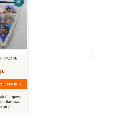
ХИТ
 ТРАССА М2
р.
В КОРЗИНУ
ий / Бахрома -
вет бахромы -
елый /