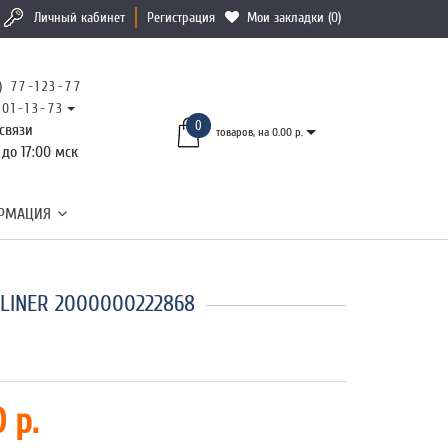
Личный кабинет
Регистрация
Мои закладки (0)
) 77-123-77
101-13-73
0
связи
товаров, на 0.00 р.
 до 17:00 мск
РМАЦИЯ
HLINER 2000000222868
 р.