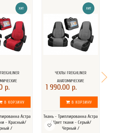
ХИТ
ХИТ
FREIGHLINER
ЧЕХЛЫ FREIGHLINER
ПОДГОЛОВНИК
ОМИЧЕСКИЕ
АНАТОМИЧЕСКИЕ
0 р.
1 990.00 р.
530.00
В КОРЗИНУ
В КОРЗИНУ
плированна Астра
Ткань - Триплированна Астра
Размер
ани - Красный/
/ Цвет ткани - Серый/
Комплектац
рный /
Черный /
логотипа -