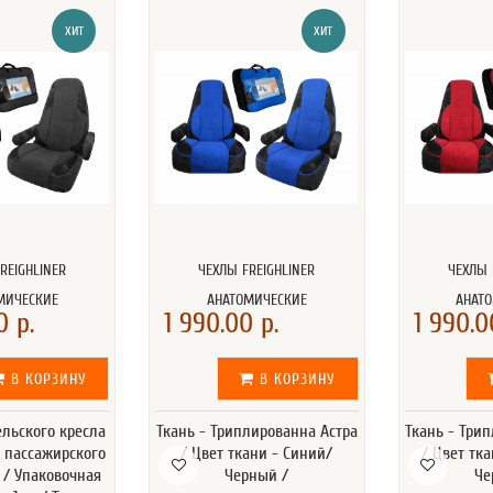
ХИТ
ХИТ
REIGHLINER
ЧЕХЛЫ FREIGHLINER
ЧЕХЛЫ 
МИЧЕСКИЕ
АНАТОМИЧЕСКИЕ
АНАТ
0 р.
1 990.00 р.
1 990.0
В КОРЗИНУ
В КОРЗИНУ
ельского кресла
Ткань - Триплированна Астра
Ткань - Три
л пассажирского
/ Цвет ткани - Синий/
/ Цвет тк
т / Упаковочная
Черный /
Че