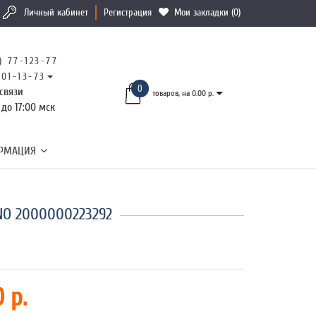
Личный кабинет
Регистрация
Мои закладки (0)
) 77-123-77
101-13-73
0
связи
товаров, на 0.00 р.
 до 17:00 мск
РМАЦИЯ
INO 2000000223292
 р.