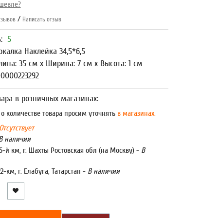
шевле?
/
зывов
Написать отзыв
ь:
5
ркалка Наклейка 34,5*6,5
лина: 35 см x Ширина: 7 см x Высота: 1 см
00000223292
ара в розничных магазинах:
 количестве товара просим уточнять
в магазинах.
Отсутствует
В наличии
5-й км, г. Шахты Ростовская обл (на Москву) -
В
22-км, г. Елабуга, Татарстан -
В наличии