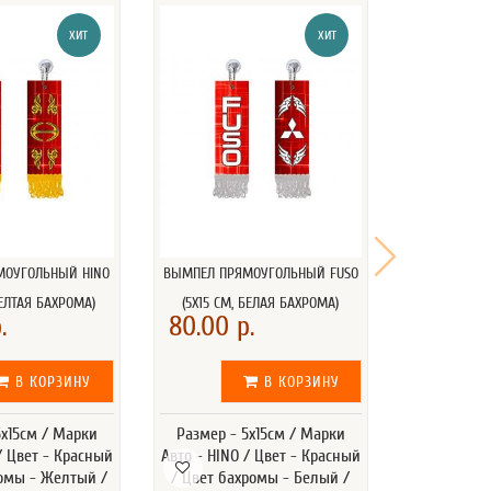
ХИТ
ХИТ
МОУГОЛЬНЫЙ HINO
ВЫМПЕЛ ПРЯМОУГОЛЬНЫЙ FUSO
ВЫМПЕЛ ПРЯ
ЖЕЛТАЯ БАХРОМА)
(5Х15 СМ, БЕЛАЯ БАХРОМА)
(5Х15 СМ,
.
80.00 р.
80.00 
В КОРЗИНУ
В КОРЗИНУ
5х15см / Марки
Размер - 5х15см / Марки
Размер - 
/ Цвет - Красный
Авто - HINO / Цвет - Красный
Авто - HINO
ромы - Желтый /
/ Цвет бахромы - Белый /
Цвет бах