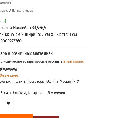
шевле?
/
зывов
Написать отзыв
ь:
4
ркалка Наклейка 34,5*6,5
лина: 35 см x Ширина: 7 см x Высота: 1 см
00000223360
ара в розничных магазинах:
 количестве товара просим уточнять
в магазинах.
В наличии
Отсутствует
5-й км, г. Шахты Ростовская обл (на Москву) -
В
22-км, г. Елабуга, Татарстан -
В наличии