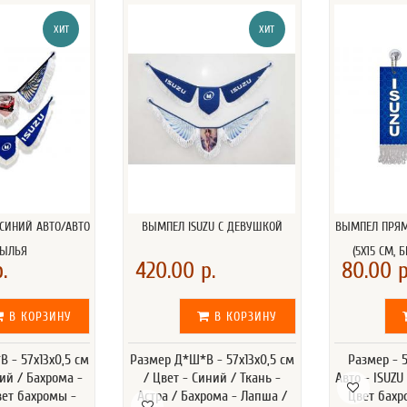
ХИТ
ХИТ
 СИНИЙ АВТО/АВТО
ВЫМПЕЛ ISUZU С ДЕВУШКОЙ
ВЫМПЕЛ ПРЯМ
ЫЛЬЯ
(5Х15 СМ, 
.
420.00 р.
80.00 р
В КОРЗИНУ
В КОРЗИНУ
 - 57х13х0,5 см
Размер Д*Ш*В - 57х13х0,5 см
Размер - 
ний / Бахрома -
/ Цвет - Синий / Ткань -
Авто - ISUZU
вет бахромы -
Астра / Бахрома - Лапша /
Цвет бахр