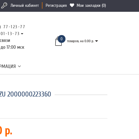
Личный кабинет
Регистрация
Мои закладки (0)
) 77-123-77
101-13-73
0
связи
товаров, на 0.00 р.
 до 17:00 мск
РМАЦИЯ
UZU 2000000223360
 р.