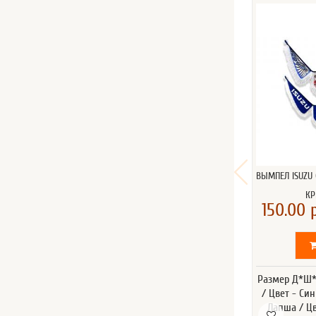
ВЫМПЕЛ ISUZU
КР
150.00 р
Размер Д*Ш*В
/ Цвет - Си
Лапша / Ц