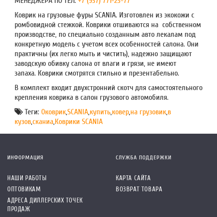
МЕНЕДЖЕРА ПО ТЕЛ.
+7 (937) 771-23-77
Коврик на грузовые фуры SCANIA. Изготовлен из экокожи с
ромбовидной стежкой. Коврики отшиваются на собственном
производстве, по специально созданным авто лекалам под
конкретную модель с учетом всех особенностей салона. Они
практичны (их легко мыть и чистить), надежно защищают
заводскую обивку салона от влаги и грязи, не имеют
запаха. Коврики смотрятся стильно и презентабельно.
В комплект входит двухстронний скотч для самостоятельного
крепления коврика в салон грузового автомобиля.
Теги:
0коврик
,
SCANIA
,
купить
,
ковер
,
на грузовик
,
в
кузов
,
сканиа
,
Коврики SCANIA
ИНФОРМАЦИЯ
СЛУЖБА ПОДДЕРЖКИ
НАШИ РАБОТЫ
КАРТА САЙТА
ОПТОВИКАМ
ВОЗВРАТ ТОВАРА
АДРЕСА ДИЛЛЕРСКИХ ТОЧЕК
ПРОДАЖ