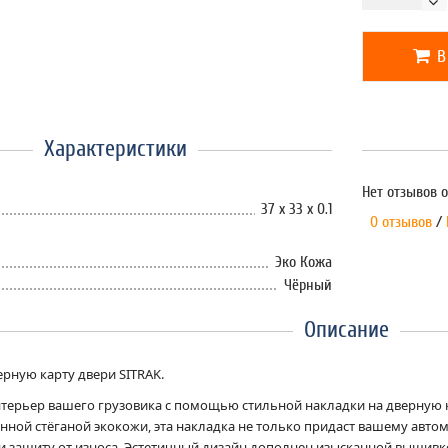
В
Характеристики
Нет отзывов о
37 х 33 х 0.1
0 отзывов
/
Эко Кожа
Чёрный
Описание
ерную карту двери SITRAK.
терьер вашего грузовика с помощью стильной накладки на дверную 
нной стёганой экокожи, эта накладка не только придаст вашему авто
и защиту от износа. Эстетичный дизайн дополнен изысканной вышив