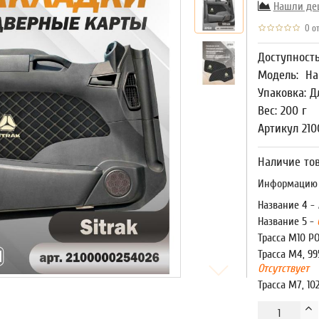
Нашли де
0 от
Доступност
Модель:
На
Упаковка: Д
Вес: 200 г
Артикул 21
Наличие тов
Информацию о
Название 4 -
Название 5 -
Трасса М10 Р
Трасса М4, 99
Отсутствует
Трасса М7, 10