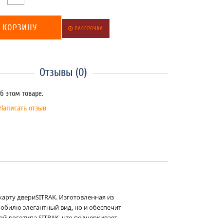
 КОРЗИНУ
РАССРОЧКА
Отзывы (0)
б этом товаре.
Написать отзыв
карту двери
SITRAK
. Изготовленная из
мобилю элегантный вид, но и обеспечит
кой логотипа
SITRAK
, что подчеркивает