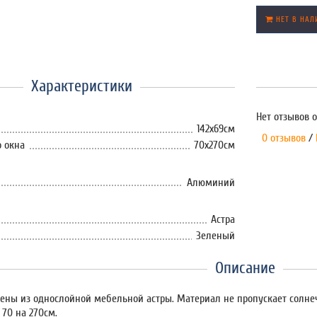
НЕТ В НАЛ
Характеристики
Нет отзывов о
142х69см
0 отзывов
/
 окна
70х270см
Алюминий
Астра
Зеленый
Описание
ены из однослойной мебельной астры. Материал не пропускает солне
 70 на 270см.