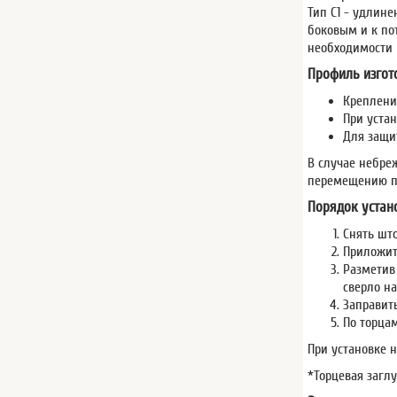
Тип С1 - удлин
боковым и к по
необходимости 
Профиль изгот
Креплени
При устан
Для защи
В случае небре
перемещению п
Порядок устан
Снять шт
Приложит
Разметив
сверло н
Заправит
По торца
При установке 
*Торцевая загл