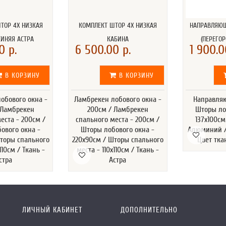
ТОР 4Х НИЗКАЯ
КОМПЛЕКТ ШТОР 4Х НИЗКАЯ
НАПРАВЛЯЮ
СИНЯЯ АСТРА
КАБИНА
(ПЕРЕГОР
0 р.
6 500.00 р.
1 900.0
В КОРЗИНУ
В КОРЗИНУ
обового окна -
Ламбрекен лобового окна -
Направляю
 Ламбрекен
200см / Ламбрекен
Шторы ло
еста - 200см /
спального места - 200см /
137х100см
ового окна -
Шторы лобового окна -
Алюминий / 
Шторы спального
220х90см / Шторы спального
Цвет тка
110см / Ткань -
места - 110х110см / Ткань -
стра
Астра
ЛИЧНЫЙ КАБИНЕТ
ДОПОЛНИТЕЛЬНО