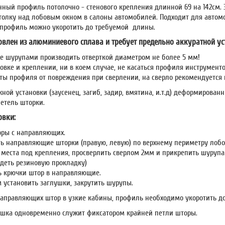
енный профиль потолочно - стенового крепления длинной 69 на 142см. 
толку над лобовым окном в салоны автомобилей. Подходит для автом
профиль можно укоротить до требуемой длины.
овлен из алюминиевого сплава и требует предельно аккуратной ус
е шурупами производить отверткой диаметром не более 5 мм!
овке и креплении, ни в коем случае, не касаться профиля инструмент
ты профиля от повреждения при сверлении, на сверло рекомендуется 
жной установки (заусенец, загиб, задир, вмятина, и.т.д) деформирова
етель шторки.
овки:
оры с направляющих.
ь направляющие шторки (правую, левую) по верхнему периметру лобов
 места под крепления, просверлить сверлом 2мм и прикрепить шурупа
адеть резиновую прокладку)
ь крючки штор в направляющие.
м установить заглушки, закрутить шурупы.
направляющих штор в узкие кабины, профиль необходимо укоротить д
ушка одновременно служит фиксатором крайней петли шторы.