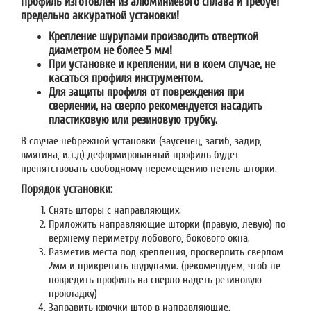
Профиль изготовлен из алюминиевого сплава и требует
предельно аккуратной установки!
Крепление шурупами производить отверткой
диаметром не более 5 мм!
При установке и креплении, ни в коем случае, не
касаться профиля инструментом.
Для защиты профиля от повреждения при
сверлении, на сверло рекомендуется насадить
пластиковую или резиновую трубку.
В случае небрежной установки (заусенец, загиб, задир,
вмятина, и.т.д) деформированный профиль будет
препятствовать свободному перемещению петель шторки.
Порядок установки:
Снять шторы с направляющих.
Приложить направляющие шторки (правую, левую) по
верхнему периметру лобового, бокового окна.
Разметив места под крепления, просверлить сверлом
2мм и прикрепить шурупами. (рекомендуем, чтоб не
повредить профиль на сверло надеть резиновую
прокладку)
Заправить крючки штор в направляющие.