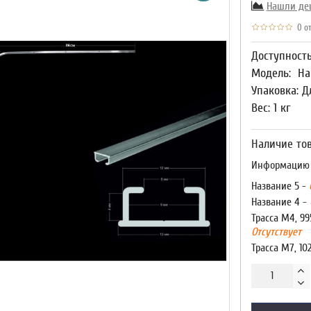
Нашли де
0 от
Доступност
Модель:
На
Упаковка: Д
Вес: 1 кг
Наличие тов
Информацию о
Название 5 -
Название 4 -
Трасса М4, 99
Отсутствует
Трасса М7, 10