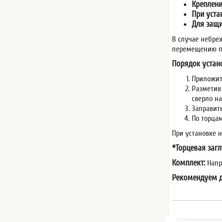
Креплени
При уста
Для защи
В случае небре
перемещению п
Порядок устан
Приложит
Разметив
сверло н
Заправит
По торца
При установке 
*Торцевая заг
Комплект:
Напр
Рекомендуем д