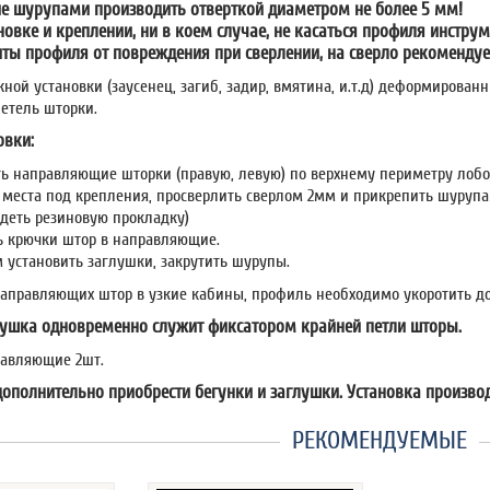
е шурупами производить отверткой диаметром не более 5 мм!
новке и креплении, ни в коем случае, не касаться профиля инстру
ты профиля от повреждения при сверлении, на сверло рекомендуе
жной установки (заусенец, загиб, задир, вмятина, и.т.д) деформирова
етель шторки.
овки:
ь направляющие шторки (правую, левую) по верхнему периметру лобов
 места под крепления, просверлить сверлом 2мм и прикрепить шурупа
адеть резиновую прокладку)
ь крючки штор в направляющие.
м установить заглушки, закрутить шурупы.
направляющих штор в узкие кабины, профиль необходимо укоротить д
лушка одновременно служит фиксатором крайней петли шторы.
авляющие 2шт.
ополнительно приобрести бегунки и заглушки. Установка произво
РЕКОМЕНДУЕМЫЕ