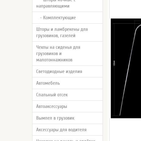
направляющими
- Комплектующие
Шторы и ламбрекены для
грузовиков, газелей
Чехлы на сиденья для
грузовиков и
малотоннажников
Светодиодные изделия
Автомебель
Спальный отсек
Автоаксессуары
Вымпел в грузовик
Аксессуары для водителя