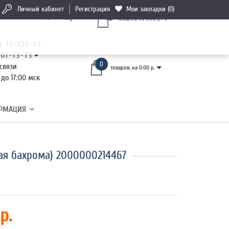
Личный кабинет
Регистрация
Мои закладки (0)
0
товаров, на 0.00 р.
) 77-123-77
101-13-73
0
связи
товаров, на 0.00 р.
 до 17:00 мск
РМАЦИЯ
ая бахрома) 2000000214467
р.