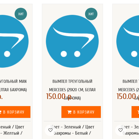
ХИТ
ХИТ
ЕУГОЛЬНЫЙ MAN
ВЫМПЕЛ ТРЕУГОЛЬНЫЙ
ВЫМПЕЛ 
ЖЕЛТАЯ БАХРОМА)
MERCEDES (29Х20 СМ, БЕЛАЯ
MERCEDES (2
.
150.00 р.
150.00 
БАХРОМА)
БА
В КОРЗИНУ
В КОРЗИНУ
леный / Цвет
Цвет - Зеленый / Цвет
Цвет - З
- Желтый /
бахромы - Белый /
бахромы