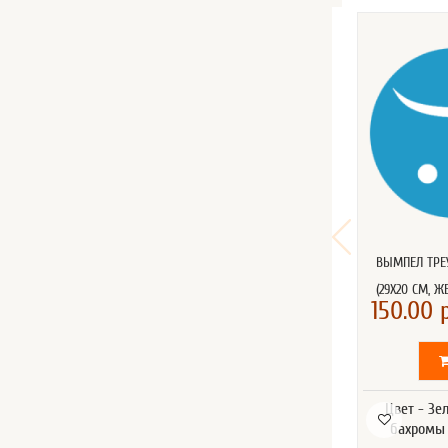
ВЫМПЕЛ ТР
(29Х20 СМ, 
150.00 р
Цвет - Зе
бахромы 