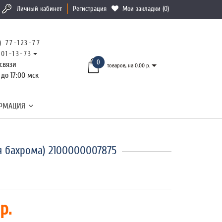
Личный кабинет
Регистрация
Мои закладки (0)
) 77-123-77
101-13-73
0
связи
товаров, на 0.00 р.
 до 17:00 мск
РМАЦИЯ
я бахрома) 2100000007875
р.