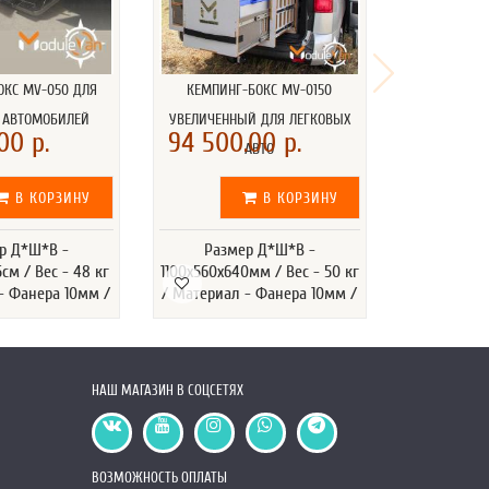
ОКС MV-050 ДЛЯ
КЕМПИНГ-БОКС MV-0150
 АВТОМОБИЛЕЙ
УВЕЛИЧЕННЫЙ ДЛЯ ЛЕГКОВЫХ
00 р.
94 500.00 р.
АВТО
В КОРЗИНУ
В КОРЗИНУ
р Д*Ш*В -
Размер Д*Ш*В -
см / Вес - 48 кг
1100х560х640мм / Вес - 50 кг
- Фанера 10мм /
/ Материал - Фанера 10мм /
НАШ МАГАЗИН В СОЦСЕТЯХ
ВОЗМОЖНОСТЬ ОПЛАТЫ