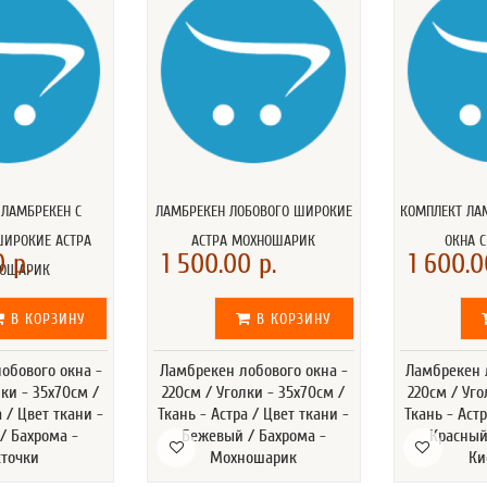
 ЛАМБРЕКЕН С
ЛАМБРЕКЕН ЛОБОВОГО ШИРОКИЕ
КОМПЛЕКТ ЛА
ШИРОКИЕ АСТРА
АСТРА МОХНОШАРИК
ОКНА 
 р.
1 500.00 р.
1 600.0
ОШАРИК
В КОРЗИНУ
В КОРЗИНУ
обового окна -
Ламбрекен лобового окна -
Ламбрекен 
лки - 35x70см /
220см / Уголки - 35x70см /
220см / Уго
а / Цвет ткани -
Ткань - Астра / Цвет ткани -
Ткань - Астр
/ Бахрома -
Бежевый / Бахрома -
Красный
сточки
Мохношарик
Ки