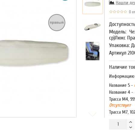
Нашли де
0 от
Доступност
Модель:
Че
ср)Люкс Пр
Упаковка: Д
Артикул 21
Наличие тов
Информацию о
Название 5 -
Название 4 -
Трасса М4, 99
Отсутствует
Трасса М7, 10