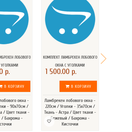
МБРЕКЕН ЛОБОВОГО
КОМПЛЕКТ ЛАМБРЕКЕН ЛОБОВОГО
КОМПЛЕКТ ЛА
С УГОЛКАМИ
ОКНА С УГОЛКАМИ
ОКНА 
0 р.
1 500.00 р.
1 500.0
В КОРЗИНУ
В КОРЗИНУ
лобового окна -
Ламбрекен лобового окна -
Ламбрекен 
лки - 90x70см /
220см / Уголки - 35x70см /
220см / Уг
а / Цвет ткани -
Ткань - Астра / Цвет ткани -
Ткань - Аст
 / Бахрома -
Бежевый / Бахрома -
Бежевый
сточки
Кисточки
К