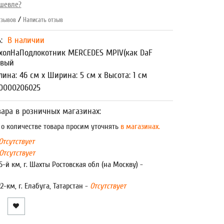
шевле?
/
зывов
Написать отзыв
ь:
В наличии
холНаПодлокотник MERCEDES MPIV(как DaF
авый
лина: 46 см x Ширина: 5 см x Высота: 1 см
00000206025
ара в розничных магазинах:
 количестве товара просим уточнять
в магазинах.
Отсутствует
Отсутствует
5-й км, г. Шахты Ростовская обл (на Москву) -
22-км, г. Елабуга, Татарстан -
Отсутствует