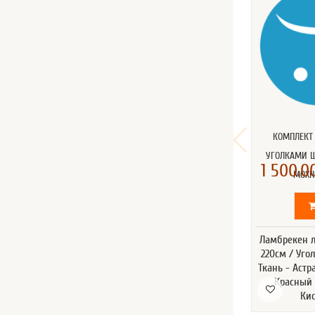
КОМПЛЕКТ
УГОЛКАМИ 
1 500.00
МОХН
Ламбрекен л
220см / Уго
Ткань - Астр
Красный 
Ки