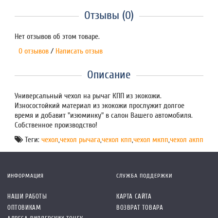
Отзывы (0)
Нет отзывов об этом товаре.
0 отзывов
/
Написать отзыв
Описание
Универсальный чехол на рычаг КПП из экокожи.
Износостойкий материал из экокожи прослужит долгое
время и добавит "изюминку" в салон Вашего автомобиля.
Собственное производство!
Теги:
чехол
,
чехол рычага
,
чехол кпп
,
чехол мкпп
,
чехол акпп
ИНФОРМАЦИЯ
СЛУЖБА ПОДДЕРЖКИ
НАШИ РАБОТЫ
КАРТА САЙТА
ОПТОВИКАМ
ВОЗВРАТ ТОВАРА