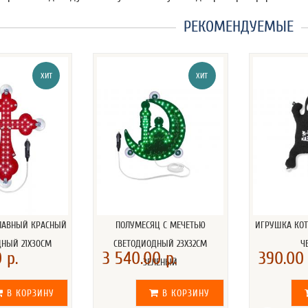
РЕКОМЕНДУЕМЫЕ
ХИТ
ХИТ
СЛАВНЫЙ КРАСНЫЙ
ПОЛУМЕСЯЦ С МЕЧЕТЬЮ
ИГРУШКА КОТ
ДНЫЙ 21Х30СМ
СВЕТОДИОДНЫЙ 23Х32СМ
Ч
 р.
3 540.00 р.
390.00 
ЗЕЛЕНЫЙ
В КОРЗИНУ
В КОРЗИНУ