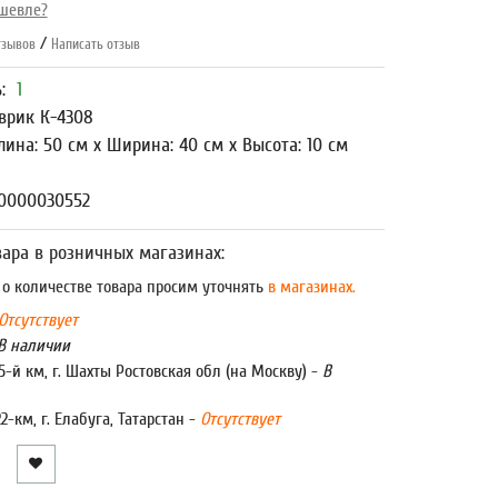
шевле?
/
зывов
Написать отзыв
ь:
1
врик К-4308
лина: 50 см x Ширина: 40 см x Высота: 10 см
00000030552
ара в розничных магазинах:
 количестве товара просим уточнять
в магазинах.
Отсутствует
В наличии
5-й км, г. Шахты Ростовская обл (на Москву) -
В
22-км, г. Елабуга, Татарстан -
Отсутствует