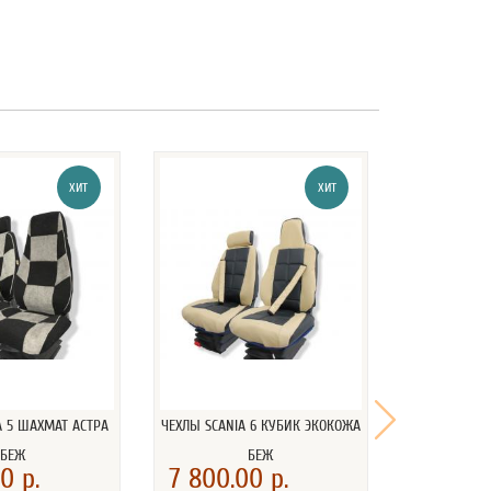
ХИТ
ХИТ
A 5 ШАХМАТ АСТРА
ЧЕХЛЫ SCANIA 6 КУБИК ЭКОКОЖА
ЧЕХЛЫ SCANI
БЕЖ
БЕЖ
КО
0 р.
7 800.00 р.
7 800.