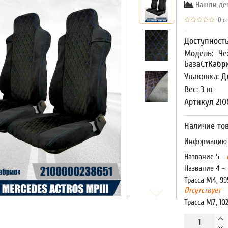
Нашли де
0 от
Доступност
Модель:
Че
БазаСтКабр
Упаковка: Д
Вес: 3 кг
Артикул 210
Наличие тов
Информацию о
Название 5 -
Название 4 -
Трасса М4, 99
Отсутствует
Трасса М7, 10