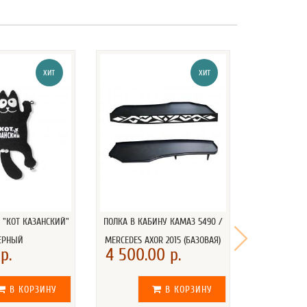
ХИТ
ХИТ
 "КОТ КАЗАНСКИЙ"
ПОЛКА В КАБИНУ КАМАЗ 5490 /
ПОЛУМЕС
ЕРНЫЙ
MERCEDES AXOR 2015 (БАЗОВАЯ)
СВЕТОДИ
р.
4 500.00 р.
3 540.
В КОРЗИНУ
В КОРЗИНУ