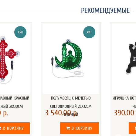
РЕКОМЕНДУЕМЫЕ
ХИТ
ХИТ
СЛАВНЫЙ КРАСНЫЙ
ПОЛУМЕСЯЦ С МЕЧЕТЬЮ
ИГРУШКА КОТ
ДНЫЙ 21Х30СМ
СВЕТОДИОДНЫЙ 23Х32СМ
Ч
 р.
3 540.00 р.
390.00 
ЗЕЛЕНЫЙ
В КОРЗИНУ
В КОРЗИНУ