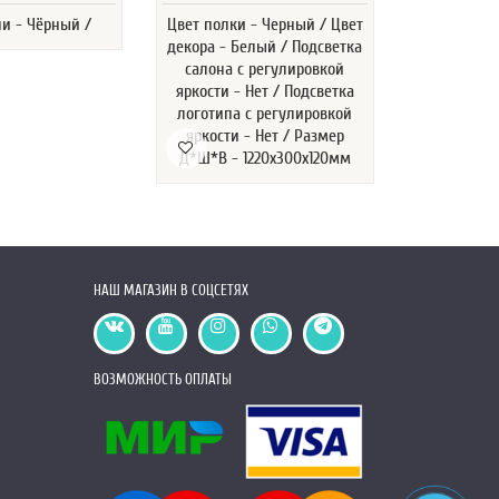
ни - Чёрный /
Цвет полки - Черный / Цвет
Размер - 
декора - Белый / Подсветка
кабеля -
салона с регулировкой
сторона - Д
яркости - Нет / Подсветка
- Однотонн
логотипа с регулировкой
м
яркости - Нет / Размер
Д*Ш*В - 1220х300х120мм
НАШ МАГАЗИН В СОЦСЕТЯХ
ВОЗМОЖНОСТЬ ОПЛАТЫ