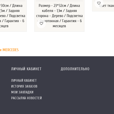
1*30см / Длина
Размер - 23*32см / Длина
Цвет тка
1,5м / Задняя
кабеля - 1,1м / Задняя
рево / Подсветка
сторона - Дерево / Подсветка
 / Гарантия - 6
- Однотонная / Гарантия - 6
сяцев
месяцев
и MERCEDES
ЛИЧНЫЙ КАБИНЕТ
ДОПОЛНИТЕЛЬНО
ЛИЧНЫЙ КАБИНЕТ
ИСТОРИЯ ЗАКАЗОВ
МОИ ЗАКЛАДКИ
РАССЫЛКА НОВОСТЕЙ