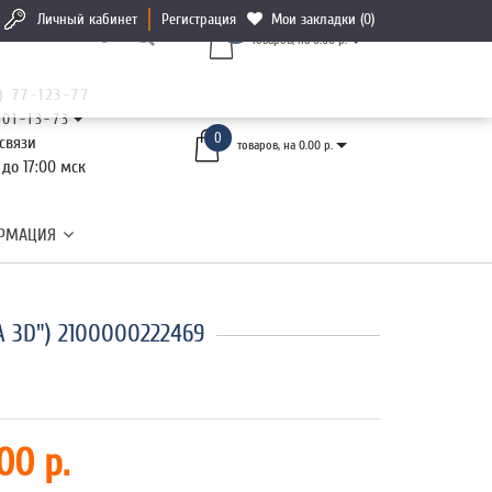
Личный кабинет
Регистрация
Мои закладки (0)
0
товаров, на 0.00 р.
) 77-123-77
101-13-73
0
связи
товаров, на 0.00 р.
 до 17:00 мск
РМАЦИЯ
A 3D") 2100000222469
00 р.