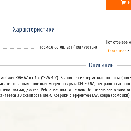
В
Характеристики
Нет отзывов о
термоэластопласт (полиуретан)
0 отзывов
/
Описание
омобиля KAMAZ из 3-х ("EVA 3D"). Выполнен из термоэластопласта (пол
Запатентованная полезная модель фирмы DELFORM, нет равных аналог
астеканию жидкостей. Ребра жёсткости не дают бортикам закручивать
стигается 3D сканированием. Коврики с эффектом EVA ковра (ромбики).