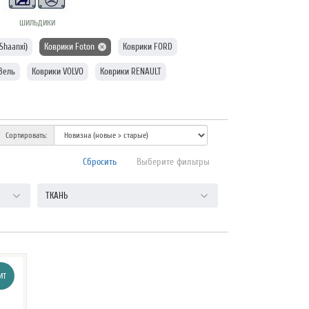
ШИЛЬДИКИ
Shaanxi)
Коврики Foton
Коврики FORD
Зель
Коврики VOLVO
Коврики RENAULT
Сортировать:
Сбросить
Выберите фильтры
ТКАНЬ
ИТ