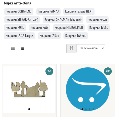
Марка автомобиля
Коврики DONGFENG
Коврики КАМ*З
Коврики Газель NEXT
Коврики SITRAK (Ситрак)
Коврики SHACMAN (Shaanxi)
Коврики Foton
Коврики FORD
Коврики FAW
Коврики FREIGHLINER
Коврики IVECO
Коврики LADA Largus
Коврики ГАЗон
Коврики ГАЗель
Коврики VOLVO
Коврики RENAULT
Коврики SCANIA
Коврики MERCEDES
Коврики MAN
Коврики для DAF
ХИТ
ХИТ