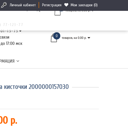
Личный кабинет
Регистрация
Мои закладки (0)
0
товаров, на 0.00 р.
) 77-123-77
101-13-73
0
связи
товаров, на 0.00 р.
 до 17:00 мск
РМАЦИЯ
а кисточки 2000000157030
00 р.