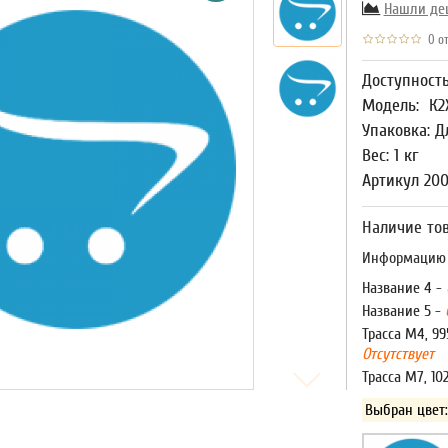
Нашли де
0 от
Доступност
Модель:
К2
Упаковка: Д
Вес: 1 кг
Артикул 20
Наличие тов
Информацию о
Название 4 -
Название 5 -
Трасса М4, 99
Отсутствует
Трасса М7, 10
Выбран цвет: