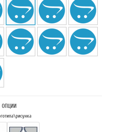
 ОПЦИИ
оготипа\рисунка