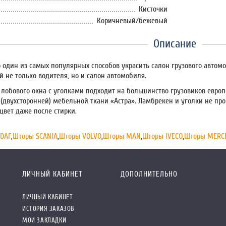
Кисточки
Коричневый/бежевый
Описание
о один из самых популярных способов украсить салон грузового автом
й не только водителя, но и салон автомобиля.
 лобового окна с уголками подходит на большинство грузовиков европ
(двухсторонней) мебельной ткани «Астра». Ламбрекен и уголки не про
 цвет даже после стирки.
DAF
,
Шторы SCANIA
,
Шторы VOLVO
,
Шторы MAN
,
Шторы IVECO
,
Шторы MERC
ЛИЧНЫЙ КАБИНЕТ
ДОПОЛНИТЕЛЬНО
ЛИЧНЫЙ КАБИНЕТ
ИСТОРИЯ ЗАКАЗОВ
МОИ ЗАКЛАДКИ