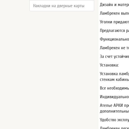
Дизайн и матер
Накладки на дверные карты
Ламбрекен выпо
Уголки придают
Предлагаются р
Функционально
Ламбрекен не т
За счет устойч
Установка:
Установка ламб
стенкам кабины
Все необходимы
Индивидуальнос
Ателье АРКИ пр
дополнительные
Удобство экспл
Ламбрекен легк