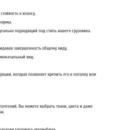
стойкость к износу.
формы.
идеально подходящий под стиль вашего грузовика.
ридавая завершенность общему виду.
ервоначальный вид.
кции, которая позволяет крепить его к потолку или
очтений. Вы можете выбрать ткани, цвета и даже
ым.
уатации грузового автомобиля.