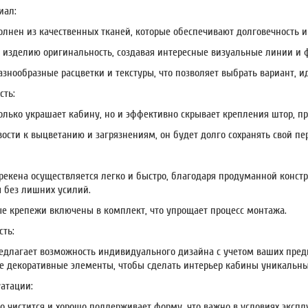
иал:
лнен из качественных тканей, которые обеспечивают долговечность и 
 изделию оригинальность, создавая интересные визуальные линии и 
азнообразные расцветки и текстуры, что позволяет выбрать вариант, 
сть:
олько украшает кабину, но и эффективно скрывает крепления штор, п
ивости к выцветанию и загрязнениям, он будет долго сохранять свой п
рекена осуществляется легко и быстро, благодаря продуманной констру
 без лишних усилий.
е крепежи включены в комплект, что упрощает процесс монтажа.
ть:
едлагает возможность индивидуального дизайна с учетом ваших предп
 декоративные элементы, чтобы сделать интерьер кабины уникальн
уатации:
о чистится и хорошо поддерживает форму, что важно в условиях экспл