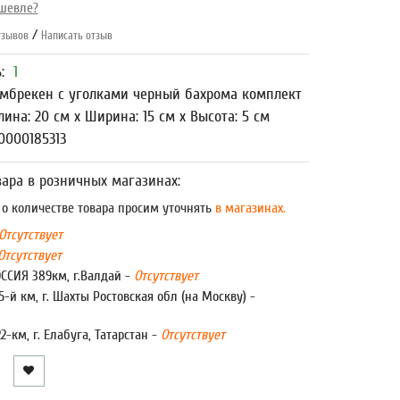
шевле?
/
зывов
Написать отзыв
ь:
1
мбрекен с уголками черный бахрома комплект
лина: 20 см x Ширина: 15 см x Высота: 5 см
0000185313
ара в розничных магазинах:
 количестве товара просим уточнять
в магазинах.
Отсутствует
Отсутствует
ОССИЯ 389км, г.Валдай -
Отсутствует
5-й км, г. Шахты Ростовская обл (на Москву) -
22-км, г. Елабуга, Татарстан -
Отсутствует