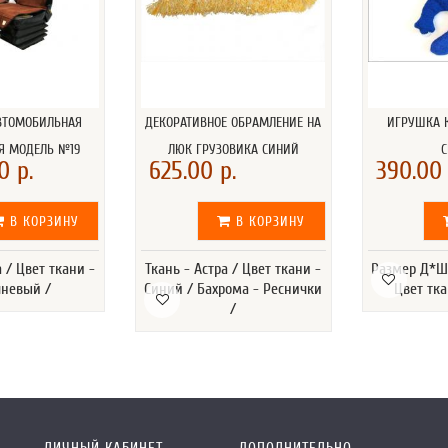
ВТОМОБИЛЬНАЯ
ДЕКОРАТИВНОЕ ОБРАМЛЕНИЕ НА
ИГРУШКА К
Я МОДЕЛЬ №19
ЛЮК ГРУЗОВИКА СИНИЙ
0 р.
625.00 р.
390.00 
В КОРЗИНУ
В КОРЗИНУ
а / Цвет ткани -
Ткань - Астра / Цвет ткани -
Размер Д*Ш*
невый /
Синий / Бахрома - Реснички
Цвет тка
/