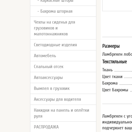
- Каркасные шторы
- Бахрома шторная
Чехлы на сиденья для
грузовиков и
малотоннажников
Светодиодные изделия
Размеры
Ламбрекен лобо
Автомебель
Текстильные
Спальный отсек
Ткань
Цвет ткани
Автоаксессуары
Бахрома
Вымпел в грузовик
Цвет бахромы
Аксессуары для водителя
Накидки на панель и оплётки
Ламбрекен с уго
руля
индивидуальнос
РАСПРОДАЖА
подчеркнет ваш