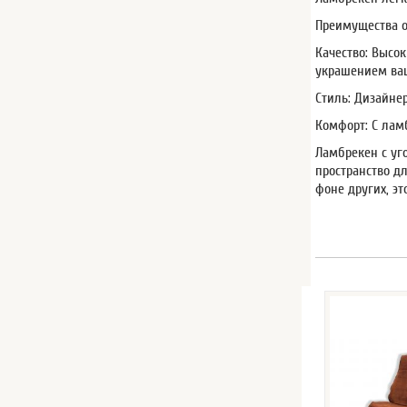
Преимущества о
Качество: Высо
украшением ва
Стиль: Дизайне
Комфорт: С лам
Ламбрекен с уго
пространство д
фоне других, э