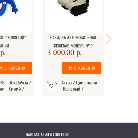
ОТ "ХОЛОСТОЙ"
НАКИДКА АВТОМОБИЛЬНАЯ
НАКИДКА 
СИНИЙ
БЕЖЕВАЯ МОДЕЛЬ №19
СИНЯЯ 
р.
3 000.00 р.
1 700.0
В КОРЗИНУ
В КОРЗИНУ
В - 30х22х5см /
Ткань - Астра / Цвет ткани -
Ткань - Аст
ни - Синий /
Бежевый /
С
НАШ МАГАЗИН В СОЦСЕТЯХ