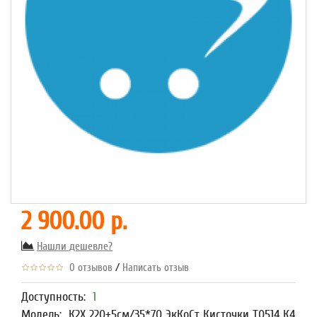
2 900.00 р.
Нашли дешевле?
/
0 отзывов
Написать отзыв
Доступность:
1
Модель:
К2Х 220+5см/35*70 ЭкКоСт Кисточки Т0514 К4