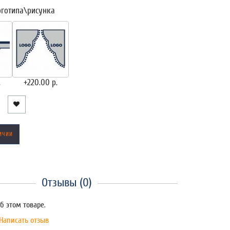
оготипа\рисунка
.
+220.00 р.
ИЧИИ
Отзывы (0)
б этом товаре.
Написать отзыв