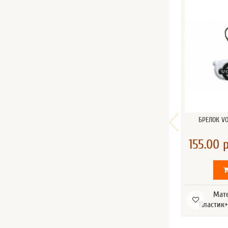
БРЕЛОК V
155.00 р
Мат
Пластик+