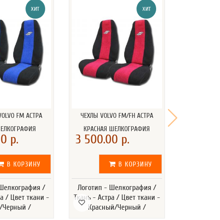
ХИТ
ХИТ
VOLVO FM АСТРА
ЧЕХЛЫ VOLVO FM/FH АСТРА
ЧЕХЛЫ VO
ШЕЛКОГРАФИЯ
КРАСНАЯ ШЕЛКОГРАФИЯ
СЕРЫЙ 
0 р.
3 500.00 р.
3 500.
В КОРЗИНУ
В КОРЗИНУ
 Шелкография /
Логотип - Шелкография /
Логотип -
а / Цвет ткани -
Ткань - Астра / Цвет ткани -
Ткань - Аст
/Черный /
Красный/Черный /
Серы