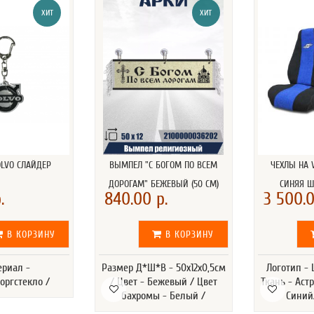
ХИТ
ХИТ
OLVO СЛАЙДЕР
ВЫМПЕЛ "С БОГОМ ПО ВСЕМ
ЧЕХЛЫ НА 
ДОРОГАМ" БЕЖЕВЫЙ (50 СМ)
СИНЯЯ 
.
840.00 р.
3 500.0
В КОРЗИНУ
В КОРЗИНУ
ериал -
Размер Д*Ш*В - 50х12х0,5см
Логотип -
оргстекло /
/ Цвет - Бежевый / Цвет
Ткань - Астр
бахромы - Белый /
Синий