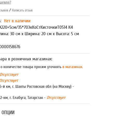
шевле?
/
зывов
Написать отзыв
ь:
Нет в наличии
Х220+5см/35*70ЭкКоСтКисточкиТ0514 К4
лина: 30 см x Ширина: 20 см x Высота: 5 см
0000158676
ара в розничных магазинах:
 количестве товара просим уточнять
в магазинах.
Отсутствует
Отсутствует
5-й км, г. Шахты Ростовская обл (на Москву) -
22-км, г. Елабуга, Татарстан -
Отсутствует
 ОПЦИИ