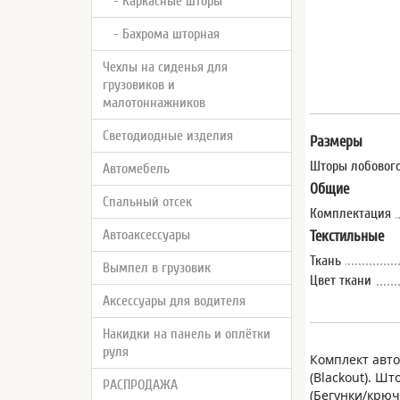
- Каркасные шторы
- Бахрома шторная
Чехлы на сиденья для
грузовиков и
малотоннажников
Светодиодные изделия
Размеры
Шторы лобового
Автомебель
Общие
Спальный отсек
Комплектация
Автоаксессуары
Текстильные
Ткань
Вымпел в грузовик
Цвет ткани
Аксессуары для водителя
Накидки на панель и оплётки
руля
Комплект авто
(Blackout). Ш
РАСПРОДАЖА
(Бегунки/крюч