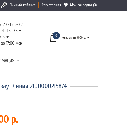
Личный кабинет
Регистрация
Мои закладки (0)
) 77-123-77
101-13-73
0
связи
товаров, на 0.00 р.
 до 17:00 мск
РМАЦИЯ
каут Синий 2100000215874
00 р.