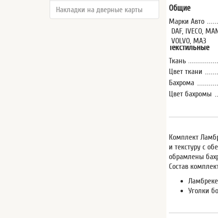
Общие
Накладки на дверные карты
Марки Авто
DAF, IVECO, MA
VOLVO, МАЗ
Текстильные
Ткань
Цвет ткани
Бахрома
Цвет бахромы
Комплект Ламбр
и текстуру с об
обрамлены бах
Состав комплект
Ламбрекен
Уголки бо