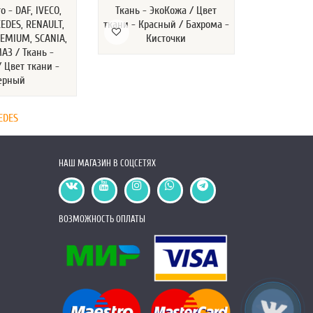
 - DAF, IVECO,
Ткань - ЭкоКожа / Цвет
Марки Авт
EDES, RENAULT,
ткани - Красный / Бахрома -
MAN, MERC
EMIUM, SCANIA,
Кисточки
RENAULT P
АЗ / Ткань -
VOLVO, 
 Цвет ткани -
Экокожа 
ерный
EDES
НАШ МАГАЗИН В СОЦСЕТЯХ
ВОЗМОЖНОСТЬ ОПЛАТЫ