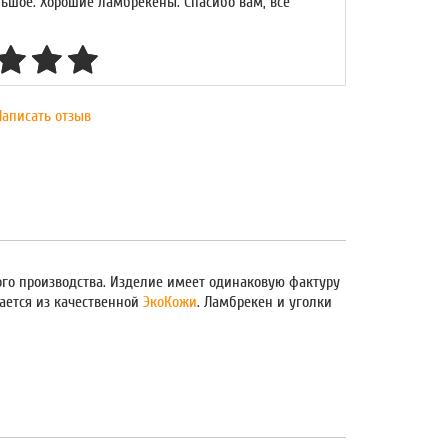
ьшое. Хорошие ламбрекены. Спасибо вам, всё
Написать отзыв
го производства. Изделие имеет одинаковую фактуру
вается из качественной
ЭкоКожи
. Ламбрекен и уголки