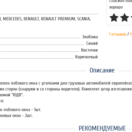
Спасибо бол
хорошо
N, MERCEDES, RENAULT, RENAULT PREMIUM, SCANIA,
1 отзывов
/
ЭкоКожа
Синий
Кисточки
Коричневый
Описание
екен лобового окна с уголками для грузовых автомобилей европейско
еих сторон (снаружи и со стороны водителя). Комплект штор изготавли
ромой "ЮД8".
а:
 лобового окна - 1шт.
ковых окон - 2шт.
РЕКОМЕНДУЕМЫЕ