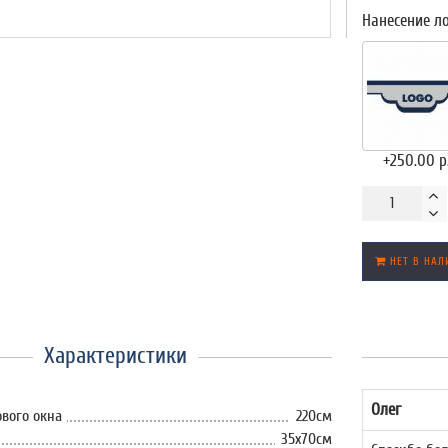
Нанесение л
+250.00 р
НЕТ В НАЛ
Характеристики
Олег
вого окна
220см
35x70см