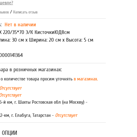
шевле?
/
зывов
Написать отзыв
ь:
Нет в наличии
Х 220/35*70 Э/К КисточкиЮД8см
лина: 30 см x Ширина: 20 см x Высота: 5 см
0000141364
ара в розничных магазинах:
 количестве товара просим уточнять
в магазинах.
Отсутствует
Отсутствует
5-й км, г. Шахты Ростовская обл (на Москву) -
22-км, г. Елабуга, Татарстан -
Отсутствует
 ОПЦИИ