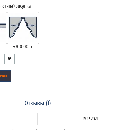
оготипа\рисунка
.
+300.00 р.
ИЧИИ
Отзывы (1)
19.12.2021