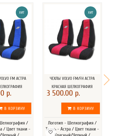
ХИТ
ХИТ
VOLVO FM АСТРА
ЧЕХЛЫ VOLVO FM/FH АСТРА
ЧЕХЛЫ VO
ШЕЛКОГРАФИЯ
КРАСНАЯ ШЕЛКОГРАФИЯ
СЕРЫЙ 
0 р.
3 500.00 р.
3 500.
В КОРЗИНУ
В КОРЗИНУ
 Шелкография /
Логотип - Шелкография /
Логотип -
а / Цвет ткани -
Ткань - Астра / Цвет ткани -
Ткань - Аст
/Черный /
Красный/Черный /
Серы