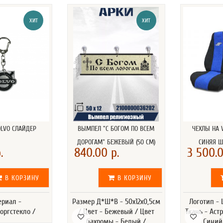
ХИТ
ХИТ
OLVO СЛАЙДЕР
ВЫМПЕЛ "С БОГОМ ПО ВСЕМ
ЧЕХЛЫ НА 
ДОРОГАМ" БЕЖЕВЫЙ (50 СМ)
СИНЯЯ 
.
840.00 р.
3 500.0
В КОРЗИНУ
В КОРЗИНУ
ериал -
Размер Д*Ш*В - 50х12х0,5см
Логотип -
оргстекло /
/ Цвет - Бежевый / Цвет
Ткань - Астр
бахромы - Белый /
Синий