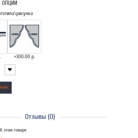
 ОПЦИИ
оготипа\рисунка
.
+300.00 р.
ИЧИИ
Отзывы (0)
б этом товаре.