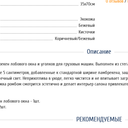
0 отзывов
/
35x70см
Экокожа
Бежевый
Кисточки
Коричневый/бежевый
Описание
екен лобового окна и уголков для грузовых машин. Выполнен из стег
 5 сантиметров, добавленные к стандартной ширине ламбрекена, защ
ечный свет. Неприхотлива в уходе, легко чистится и не впитывает за
ежка ромбом смотрится эстетично и делает интерьер салона привлекат
 лобового окна - 1шт.
2шт.
РЕКОМЕНДУЕМЫЕ