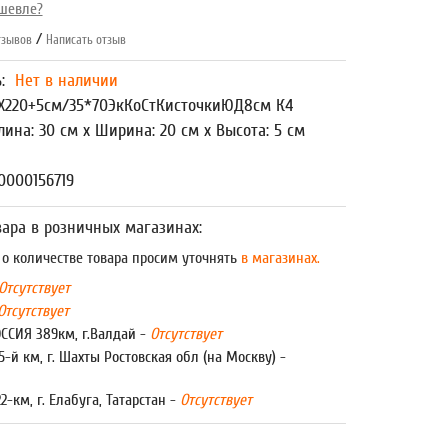
шевле?
/
зывов
Написать отзыв
ь:
Нет в наличии
Х220+5см/35*70ЭкКоСтКисточкиЮД8см К4
лина: 30 см x Ширина: 20 см x Высота: 5 см
0000156719
ара в розничных магазинах:
 количестве товара просим уточнять
в магазинах.
Отсутствует
Отсутствует
ОССИЯ 389км, г.Валдай -
Отсутствует
5-й км, г. Шахты Ростовская обл (на Москву) -
22-км, г. Елабуга, Татарстан -
Отсутствует