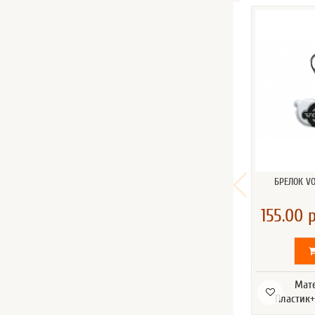
БРЕЛОК V
155.00 р
Мат
Пластик+