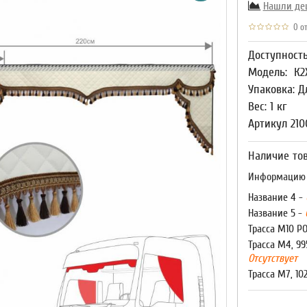
Нашли де
0 от
Доступност
Модель:
К2
Упаковка: Д
Вес: 1 кг
Артикул 210
Наличие тов
Информацию о
Название 4 -
Название 5 -
Трасса М10 Р
Трасса М4, 99
Отсутствует
Трасса М7, 10