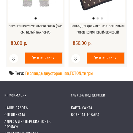
ВЫМПЕЛ ПРЯМОУГОЛЬНЫЙ FOTON (5Х15
ПАПКА ДЛЯ ДОКУМЕНТОВ С ВЫШИВКОЙ
СМ, БЕЛЫЙ БАХРОМА)
FOTON КОРИЧНЕВЫЙ/БЕЖЕВЫЙ
80.00 р.
850.00 р.
В КОРЗИНУ
В КОРЗИНУ
Теги:
Гирлянда
,
двусторонняя
,
FOTON
,
тигры
ИНФОРМАЦИЯ
СЛУЖБА ПОДДЕРЖКИ
НАШИ РАБОТЫ
КАРТА САЙТА
ОПТОВИКАМ
ВОЗВРАТ ТОВАРА
АДРЕСА ДИЛЛЕРСКИХ ТОЧЕК
ПРОДАЖ