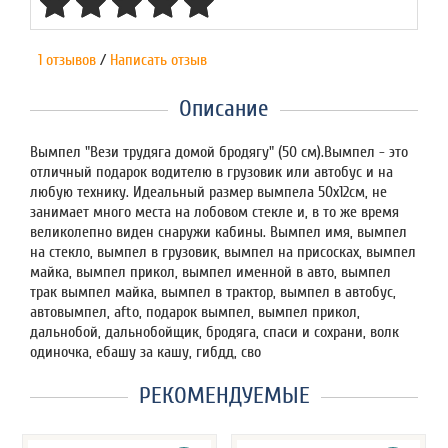
1 отзывов
/
Написать отзыв
Описание
Вымпел "Вези трудяга домой бродягу" (50 см).Вымпел - это
отличный подарок водителю в грузовик или автобус и на
любую технику. Идеальный размер вымпела 50х12см, не
занимает много места на лобовом стекле и, в то же время
великолепно виден снаружи кабины. Вымпел имя, вымпел
на стекло, вымпел в грузовик, вымпел на присосках, вымпел
майка, вымпел прикол, вымпел именной в авто, вымпел
трак вымпел майка, вымпел в трактор, вымпел в автобус,
автовымпел, afto, подарок вымпел, вымпел прикол,
дальнобой, дальнобойщик, бродяга, спаси и сохрани, волк
одиночка, ебашу за кашу, гибдд, сво
РЕКОМЕНДУЕМЫЕ