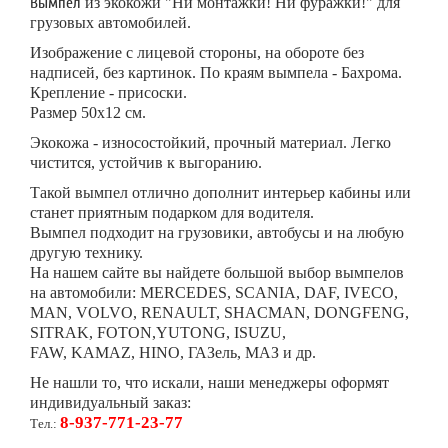
Вымпел
из экокожи
"Ни монтажки! Ни фуражки!" для
грузовых автомобилей.
Изображение с лицевой стороны, на обороте без
надписей, без картинок. По краям вымпела - Бахрома.
Крепление - присоски.
Размер 50х12 см.
Экокожа - износостойкий, прочный материал. Легко
чистится, устойчив к выгоранию.
Такой вымпел отлично дополнит интерьер кабины или
станет приятным подарком для водителя.
Вымпел подходит на грузовики, автобусы и на любую
другую технику.
На нашем сайте вы найдете большой выбор вымпелов
на автомобили: MERCEDES, SCANIA, DAF, IVECO,
MAN, VOLVO, RENAULT, SHACMAN, DONGFENG,
SITRAK,
FOTON,YUTONG,
ISUZU,
FAW,
KAMAZ,
HINO, ГАЗель, МАЗ и др.
Не нашли то, что искали, наши менеджеры оформят
индивидуальный заказ:
8-937-771-23-77
Тел.: