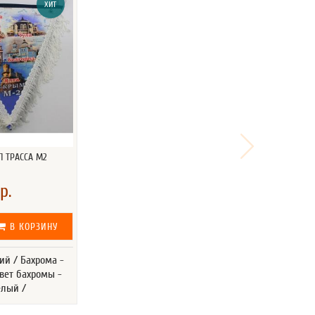
ХИТ
 ТРАССА М2
р.
В КОРЗИНУ
ий / Бахрома -
вет бахромы -
елый /