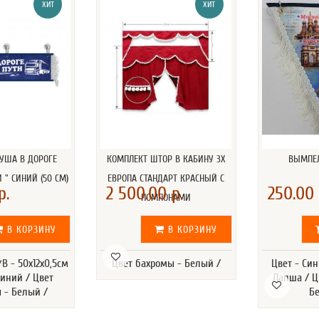
ХИТ
ХИТ
УША В ДОРОГЕ
КОМПЛЕКТ ШТОР В КАБИНУ 3Х
ВЫМПЕЛ
 " СИНИЙ (50 СМ)
ЕВРОПА СТАНДАРТ КРАСНЫЙ С
р.
2 500.00 р.
250.00 
ПОМПОНАМИ
В КОРЗИНУ
В КОРЗИНУ
В - 50х12х0,5см
Цвет бахромы - Белый /
Цвет - Син
Синий / Цвет
Лапша / Ц
 - Белый /
Б