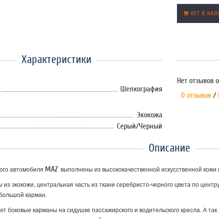
НЕТ В НАЛ
Характеристики
Нет отзывов о
Шелкография
0 отзывов
/
Экокожа
Серый/Черный
Описание
MAZ
вого автомобиля
выполнены из высококачественной искусственной кожи и
из экокожи, центральная часть из ткани
серебристо-черного цвета по центру
 большой карман.
ют боковые карманы на сидушке пассажирского и водительского кресла. А та