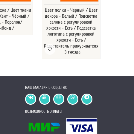
ожа / Цвет ткани
Цвет полки - Черный / Цвет
Размер
Кант - Чёрный /
декора - Белый / Подсветка
Комплектац
 - Поролон/
салона с регулировкой
логотипа -
нбонд /
яркости - Есть / Подсветка
Астра / Цве
логотипа с регулировкой
яркости - Есть /
Разветвитель прикуривателя
- 3 гнезда
НАШ МАГАЗИН В СОЦСЕТЯХ
ВОЗМОЖНОСТЬ ОПЛАТЫ