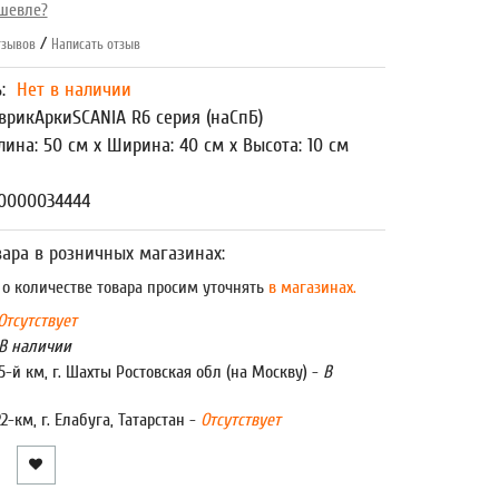
шевле?
/
зывов
Написать отзыв
ь:
Нет в наличии
врикАркиSCANIA R6 серия (наСпБ)
лина: 50 см x Ширина: 40 см x Высота: 10 см
00000034444
ара в розничных магазинах:
 количестве товара просим уточнять
в магазинах.
Отсутствует
В наличии
5-й км, г. Шахты Ростовская обл (на Москву) -
В
22-км, г. Елабуга, Татарстан -
Отсутствует