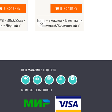
В КОРЗИНУ
В КОРЗИНУ
В - 30х22х5см /
Ткань - Экокожа / Цвет ткани
Размер Д*Ш
ни - Чёрный /
- Бежевый/Коричневый /
/ Цвет -
бахром
НАШ МАГАЗИН В СОЦСЕТЯХ
ВОЗМОЖНОСТЬ ОПЛАТЫ