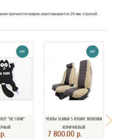
дания прочности коврик окантовывается 20 мм. стропой.
ХИТ
ХИТ
КОТ "НЕ ГОНИ"
ЧЕХЛЫ SCANIA 5 КУБИК ЭКОКОЖА
ВЫМПЕЛ "С
ЕРНЫЙ
КОРИЧНЕВЫЙ
ДОРОГАМ"
р.
7 800.00 р.
840.00