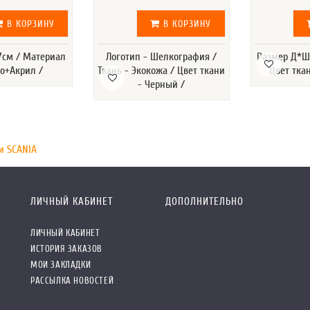
В КОРЗИНУ
В КОРЗИНУ
*7см / Материал
Логотип - Шелкография /
Размер Д*Ш*
во+Акрил /
Ткань - Экокожа / Цвет ткани
Цвет тка
- Черный /
и SCANIA
ЛИЧНЫЙ КАБИНЕТ
ДОПОЛНИТЕЛЬНО
ЛИЧНЫЙ КАБИНЕТ
ИСТОРИЯ ЗАКАЗОВ
МОИ ЗАКЛАДКИ
РАССЫЛКА НОВОСТЕЙ