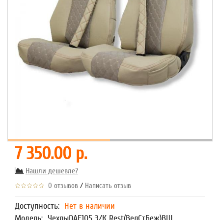
7 350.00 р.
Нашли дешевле?
/
0 отзывов
Написать отзыв
Доступность:
Нет в наличии
Модель:
ЧехлыDAF105 Э/К Rest(ВелСтБеж)ВШ