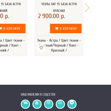
 95 БАЗА АСТРА
ЧЕХЛЫ DAF 95 БАЗА АСТРА
ЧЕХЛЫ DA
СИНИЙ
КРАСНАЯ
0 р.
2 900.00 р.
2 900.
В КОРЗИНУ
В КОРЗИНУ
а / Цвет ткани -
Ткань - Астра / Цвет ткани -
Ткань - Аст
рный / Кант -
Красный/Черный / Кант -
Серый/Че
иний /
Красный /
С
НАШ МАГАЗИН В СОЦСЕТЯХ