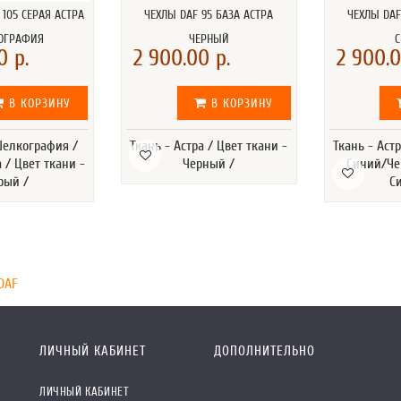
 105 СЕРАЯ АСТРА
ЧЕХЛЫ DAF 95 БАЗА АСТРА
ЧЕХЛЫ DAF
ОГРАФИЯ
ЧЕРНЫЙ
0 р.
2 900.00 р.
2 900.0
В КОРЗИНУ
В КОРЗИНУ
Шелкография /
Ткань - Астра / Цвет ткани -
Ткань - Астр
а / Цвет ткани -
Черный /
Синий/Че
рый /
С
DAF
ЛИЧНЫЙ КАБИНЕТ
ДОПОЛНИТЕЛЬНО
ЛИЧНЫЙ КАБИНЕТ