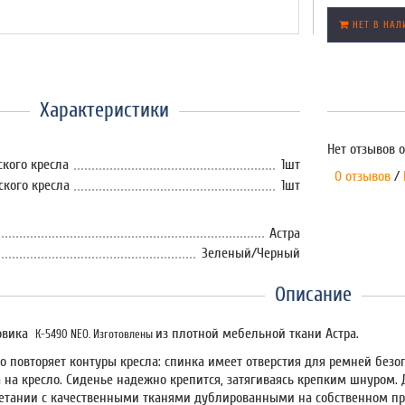
НЕТ В НАЛ
Характеристики
Нет отзывов о
ского кресла
1шт
0 отзывов
/
ского кресла
1шт
Астра
Зеленый/Черный
Описание
зовика
из плотной мебельной ткани Астра.
К-5490 NEO. Изготовлены
но повторяет контуры кресла: спинка имеет отверстия для ремней безо
а на кресло. Сиденье надежно крепится, затягиваясь крепким шнуром.
четании с качественными тканями дублированными на собственном п