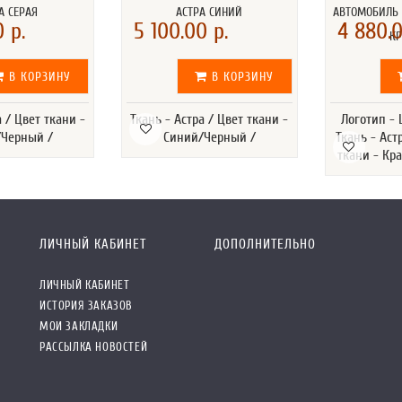
А СЕРАЯ
АСТРА СИНИЙ
АВТОМОБИЛЬ 
 р.
5 100.00 р.
4 880.0
К
В КОРЗИНУ
В КОРЗИНУ
а / Цвет ткани -
Ткань - Астра / Цвет ткани -
Логотип -
Черный /
Синий/Черный /
Ткань - Аст
ткани - Кр
ЛИЧНЫЙ КАБИНЕТ
ДОПОЛНИТЕЛЬНО
ЛИЧНЫЙ КАБИНЕТ
ИСТОРИЯ ЗАКАЗОВ
МОИ ЗАКЛАДКИ
РАССЫЛКА НОВОСТЕЙ