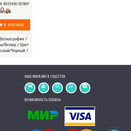
К-NEO5490 ВЕЛЮР
0 р.
РАСНЫЙ
В КОРЗИНУ
 Шелкография /
ра/Велюр / Цвет
асный/Черный /
НАШ МАГАЗИН В СОЦСЕТЯХ
ВОЗМОЖНОСТЬ ОПЛАТЫ