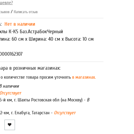
шевле?
/
зывов
Написать отзыв
ь:
Нет в наличии
хлы К-К5 Баз.АстраБокЧерный
лина: 60 см x Ширина: 40 см x Высота: 10 см
0000162307
ара в розничных магазинах:
 количестве товара просим уточнять
в магазинах.
В наличии
Отсутствует
5-й км, г. Шахты Ростовская обл (на Москву) -
В
22-км, г. Елабуга, Татарстан -
Отсутствует