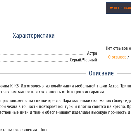
НЕТ В НАЛ
Характеристики
Нет отзывов о
Астра
0 отзывов
/
Серый/Черный
Описание
овика К-К5. Изготовлены из комбинации мебельной ткани Астра. Три
т чехлам мягкость и сохранность от быстрого истирания.
 расположены на спинке кресла. Пара маленьких карманов сбоку си
рой чехла в точности повторяет контуры и плотно садятся на кресло. 
ественные нити и ткани обеспечивают изделиям высокую прочность и
ительского сидения - 1шт.