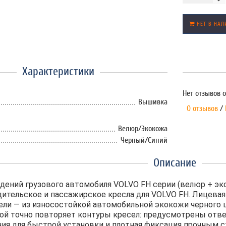
НЕТ В НАЛ
Характеристики
Нет отзывов о
Вышивка
0 отзывов
/
Велюр/Экокожа
Черный/Синий
Описание
идений грузового автомобиля VOLVO FH серии (велюр + эк
дительское и пассажирское кресла для VOLVO FH. Лицевая
ли — из износостойкой автомобильной экокожи черного ц
ой точно повторяет контуры кресел: предусмотрены отвер
ния для быстрой установки и плотная фиксация прочным