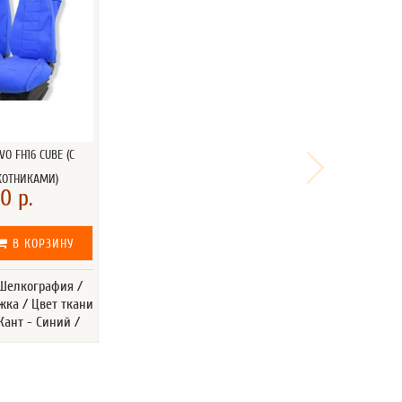
O FH16 CUBE (С
КОТНИКАМИ)
0 р.
В КОРЗИНУ
 Шелкография /
жка / Цвет ткани
Кант - Синий /