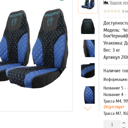
Нашли де
0 от
Доступност
Модель:
Че
БокЧерный
Упаковка: Д
Вес: 3 кг
Артикул 21
Наличие тов
Информацию о
Название 5 -
Название 4 -
Трасса М4, 99
Отсутствует
Трасса М7, 10