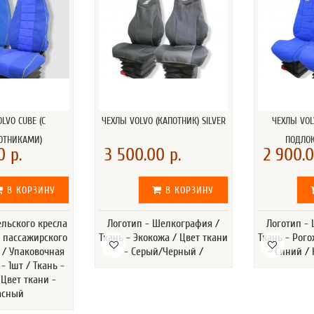
LVO CUBE (С
ЧЕХЛЫ VOLVO (КАПОТНИК) SILVER
ЧЕХЛЫ VOLV
ОТНИКАМИ)
ПОДЛО
0 р.
3 500.00 р.
2 900.0
В КОРЗИНУ
В КОРЗИНУ
ельского кресла
Логотип - Шелкография /
Логотип -
л пассажирского
Ткань - Экокожа / Цвет ткани
Ткань - Рого
т / Упаковочная
- Серый/Черный /
- Синий / 
- 1шт / Ткань -
 Цвет ткани -
асный