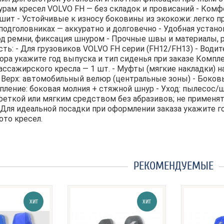
урам кресел VOLVO FH — без складок и провисаний - Ком
шит - Устойчивые к износу боковины из экокожи: легко п
одголовниках — аккуратно и долговечно - Удобная устано
од ремни, фиксация шнуром - Прочные швы и материалы,
ь: - Для грузовиков VOLVO FH серии (FH12/FH13) - Водит
ора укажите год выпуска и тип сиденья при заказе Компле
пассажирского кресла — 1 шт. - Муфты (мягкие накладки) 
 Верх: автомобильный велюр (центральные зоны) - Боков
пление: боковая молния + стяжной шнур - Уход: пылесос/щ
феткой или мягким средством без абразивов; не применя
Для идеальной посадки при оформлении заказа укажите г
ото кресел.
РЕКОМЕНДУЕМЫЕ
ХИТ
ХИТ