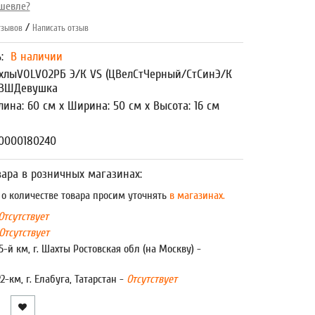
шевле?
/
зывов
Написать отзыв
ь:
В наличии
хлыVOLVO2РБ Э/К VS (ЦВелСтЧерный/СтСинЭ/К
)ВШДевушка
лина: 60 см x Ширина: 50 см x Высота: 16 см
00000180240
ара в розничных магазинах:
 количестве товара просим уточнять
в магазинах.
Отсутствует
Отсутствует
5-й км, г. Шахты Ростовская обл (на Москву) -
22-км, г. Елабуга, Татарстан -
Отсутствует